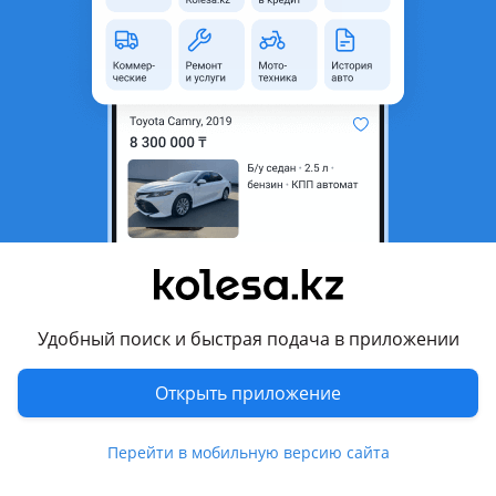
область
Состояние
Б/y
Оригинальность
Оригинал
Возможна рассрочка или
Да
кредит
Есть доставка
Да
Комментарий продавца
Бампер передний на Audi A4 B6. Запчасти из Германии.
Продажа Ред, кредит, рассрочка
Удобный поиск и быстрая подача в приложении
Перевести
Открыть приложение
Другие объявления продавца
АвтоМаг_Экспресс
Перейти в мобильную версию сайта