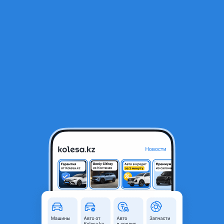
RU
Открыть приложение
1
/
4
Бампер Ауди А4 Б6
120 000 ₸
Город
Караганда, Карагандинская