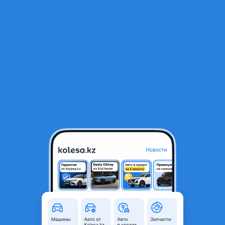
RU
Открыть приложение
1
/
6
Диски R21 8, 5J 5x112 ET30 66, 6 MB
500 000 ₸
Город
Алматы, Алматинская