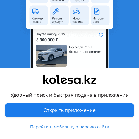
область
Состояние
Новая
Тип
Литые (легкосплавные)
Диаметр
R21
Разболтовка
5x112
Вылет
30
Возможна рассрочка или
Да
кредит
Есть доставка
Да
Удобный поиск и быстрая подача в приложении
Комментарий продавца
Диаметр: 21
Открыть приложение
Ширина диска: 8.5
Перейти в мобильную версию сайта
Сверловка: 5x112