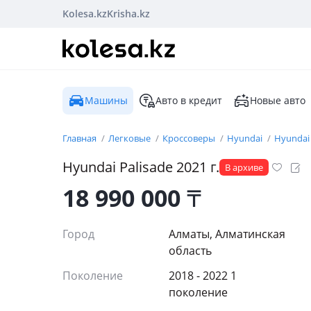
Kolesa.kz
Krisha.kz
Машины
Авто в кредит
Новые авто
Главная
Легковые
Кроссоверы
Hyundai
Hyundai 
Hyundai
Palisade
2021
г.
В архиве
18 990 000
₸
Город
Алматы, Алматинская
область
Поколение
2018 - 2022 1
поколение