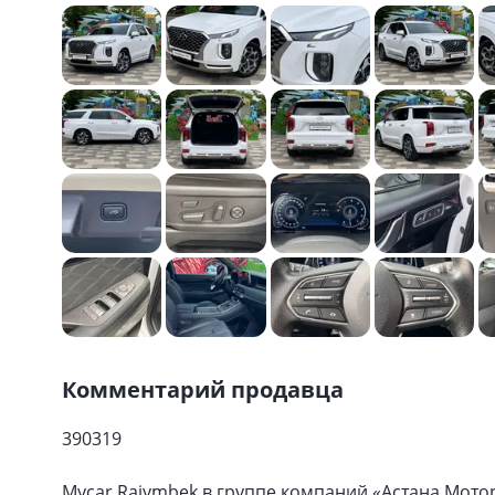
Комментарий продавца
390319
Mycar Raiymbek в группе компаний «Астана Мото