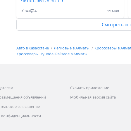
заднего амортизатора, потом из под двигателя,
Читать весь отзыв
обратился в салон исправили сделали, потом
49
4
15 мая
появился вибрация на поворотах и звук стука,
так же в салоне исправили, по кухову был
Смотреть вс
момент пластик сверху заднего колеса
выскочила из замка тоже исправили по
гарантии. В данный момент езжю по трассе
Авто в Казахстане
Легковые в Алматы
Кроссоверы в Алм
одной рукой управляю, одной рукой вытираю
Кроссоверы Hyundai Palisade в Алматы
слёзы счастья. Всем добра!.
дателям
Скачать приложение
 размещения объявлений
Мобильная версия сайта
тельское соглашение
 конфиденциальности