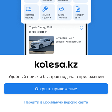
неактуальным.
Город
Астана, Акмолинская
область
Состояние
Новая
Оригинальность
Оригинал
Есть доставка
Да
Комментарий продавца
Дверь заднее правое под молдинг для TOYOTA Land Cruiser
200 2015-2021, Задний правый дверь с отверстием под
Удобный поиск и быстрая подача в приложении
молдинг Лэнд Круизер 200 2-Рестайлинг
Открыть приложение
НОВЫЙ ОРИГИНАЛ
Перейти в мобильную версию сайта
МЫ НАХОДИМСЯ Г. АЛМАТЫ