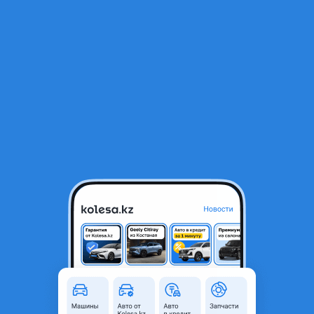
RU
Открыть приложение
1
/
8
Дверь задняя правая Land Cruiser 200 2015-2021
400 000 ₸
Объявление находится в архиве и может быть