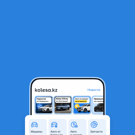
RU
Открыть приложение
1
/
6
Мотор
350 000 ₸
Город
Шымкент, Туркестанская