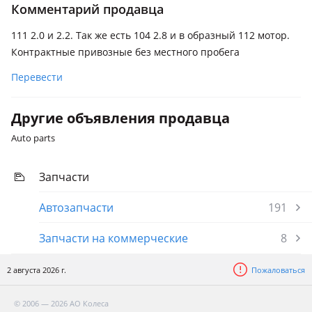
Комментарий продавца
1995 - 1999 W210/S210, 1999 - 2002 W210/S210 рестайлинг,
1987 - 1993 W124 рестайлинг, 1993 - 1997 W124 [2-й
111 2.0 и 2.2. Так же есть 104 2.8 и в образный 112 мотор.
рестайлинг]
Контрактные привозные без местного пробега
Перевести
Другие объявления продавца
Auto parts
Запчасти
Автозапчасти
191
Запчасти на коммерческие
8
2 августа 2026 г.
Пожаловаться
© 2006 — 2026 АО Колеса