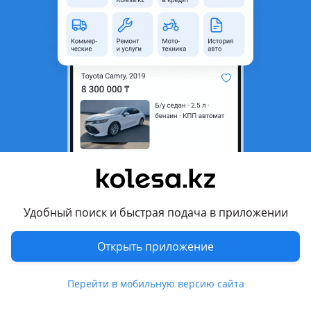
область
Состояние
Б/y
Оригинальность
Оригинал
Возможна рассрочка или
Да
кредит
Есть доставка
Да
Подходит на авто
Mercedes-Benz E 200
1995 - 1999 W210/S210, 1987 - 1993 W124 рестайлинг, 1993 -
1997 W124 [2-й рестайлинг]
Удобный поиск и быстрая подача в приложении
Mercedes-Benz E 220
Открыть приложение
1999 - 2002 W210/S210 рестайлинг, 1987 - 1993 W124
рестайлинг, 1995 - 1999 W210/S210, 1993 - 1997 W124 [2-й
Показать больше
Перейти в мобильную версию сайта
рестайлинг]
Mercedes-Benz E 280