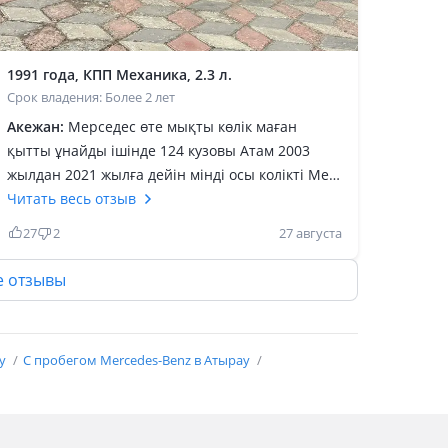
1991 года, КПП Механика, 2.3 л.
Срок владения: Более 2 лет
Акежан:
Мерседес өте мықты көлік маған
қытты ұнайды ішінде 124 кузовы Атам 2003
жылдан 2021 жылға дейін мінді осы колікті Мен
4 жыл міндім еш жерін ауыстырмай Завоттық
Читать весь отзыв
бояуда тұрды Алған кісі бастан аяқ тексеріп
27
2
27 августа
алды Колікке көңілі толып риза болыд Мен
айтқан бағадан саудалақан жоқ Олда риза
е отзывы
менде риза Трассада жүрісі маневры оте
керемет 22 жылда 90 мың км жүріппіз ,’,
ау
С пробегом Mercedes-Benz в Атырау