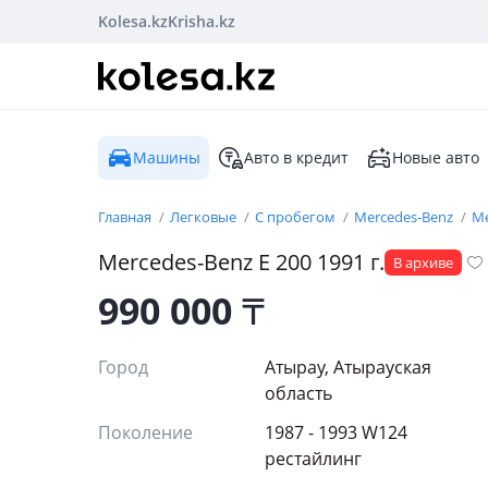
Kolesa.kz
Krisha.kz
Машины
Авто в кредит
Новые авто
Главная
Легковые
С пробегом
Mercedes-Benz
Me
Mercedes-Benz
E 200
1991
г.
В архиве
990 000
₸
Город
Атырау, Атырауская
область
Поколение
1987 - 1993 W124
рестайлинг