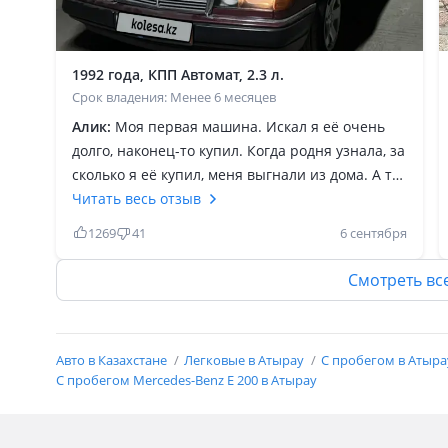
1992 года, КПП Автомат, 2.3 л.
Срок владения: Менее 6 месяцев
Алик:
Моя первая машина. Искал я её очень
долго, наконец-то купил. Когда родня узнала, за
сколько я её купил, меня выгнали из дома. А так
машиной очень целом доволен. Будучи
Читать весь отзыв
молодым пацаном купить этот Мерседес надо
1269
41
6 сентября
быть очень смелым, или финасово
неграмотным В плане езды, максимально
Смотреть вс
классно себя ведёт. Рулится как на картинге,
при этом с максимальным комфортом. Расход
радует, трасса 7-8л, город 11-12л. Ямы глотает.
Авто в Казахстане
Легковые в Атырау
С пробегом в Атыр
На этой машине можно кататься как в
С пробегом Mercedes-Benz E 200 в Атырау
спортивке, также и в костюме. Универсально.
Единственное, что понял для себя, если я снова
захочу такой автомобиль, я буду заходить с