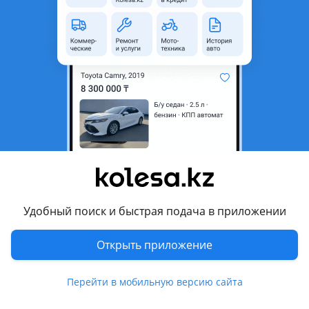
область
Состояние
Новая
Оригинальность
Оригинал
Код запчасти
ST-10-0013
Есть доставка
Да
Подходит на авто
Hyundai Sonata
2023 - н.в. 8 поколение рестайлинг, 2019 - н.в. 8 поколение
(DN8)
Удобный поиск и быстрая подача в приложении
Комментарий продавца
Открыть приложение
ST-10-0013
Перейти в мобильную версию сайта
Радиатор охлаждения двигателя, основной HYUNDAI
SONATA 2019-2021