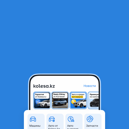
RU
Открыть приложение
В начало
1
/
2
Радиатор охлаждения двигателя, основной
36 000 ₸
Город
Талдыкорган, Жетысуская