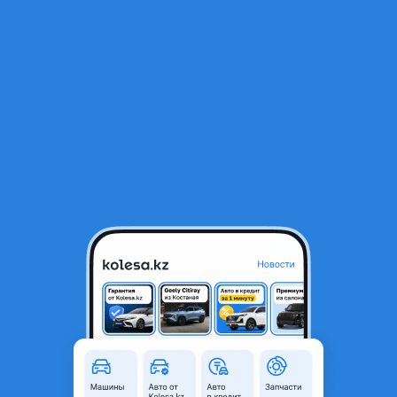
RU
Открыть приложение
1
/
7
S 222 6.3 AMG задний бампер оригинал
350 000 ₸
Город
Алматы, Алматинская