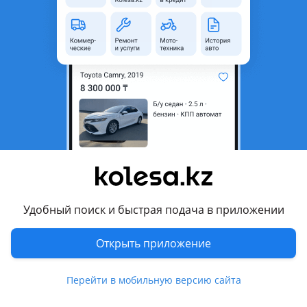
область
Состояние
Б/y
Оригинальность
Оригинал
Подходит на авто
Mercedes-Benz S 350
Mercedes-Benz S 400
Mercedes-Benz S 63 AMG
Комментарий продавца
Удобный поиск и быстрая подача в приложении
Задний бампер S 222 6.3 Амг в оригинале целый без
трещин и варок, состояние отличное на фото это этот
Открыть приложение
бампер.
Перейти в мобильную версию сайта
Перевести