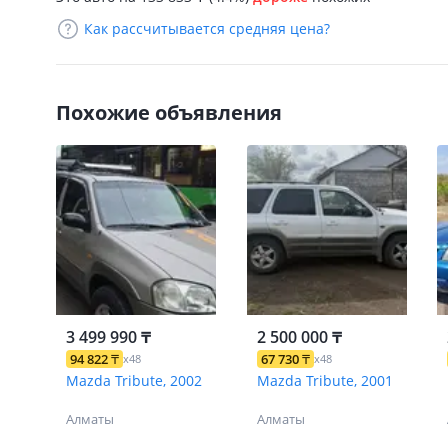
Как рассчитывается средняя цена?
Похожие объявления
3 499 990 ₸
2 500 000 ₸
94 822
₸
67 730
₸
x48
x48
Mazda Tribute, 2002
Mazda Tribute, 2001
Алматы
Алматы