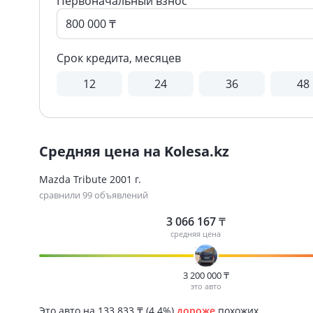
Первоначальный взнос
Срок кредита, месяцев
12
24
36
48
Средняя цена на Kolesa.kz
Mazda Tribute 2001 г.
сравнили 99 объявлений
3 066 167
₸
средняя цена
3 200 000
₸
это авто
Это авто на 133 833
₸
(4.4%)
дороже
похожих