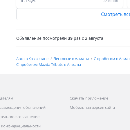
15
0
28 июня
бағада табасың. Просто бұл машина көп
бұзылмайды сол себепті көп жерде сатпайды.
Смотреть вс
Техника болғасын бұзылады, бірақ ел сияқты
күнде емес, жылына бір сто ға кіргізсең
кіргіздің кіргізбесең теуіп айдайтын
Объявление посмотрели
39
раз
c 2 августа
машина.140/160 пен трассада спокойно жүре
бересің. Бензин жейді 3 литр оңай емес,
таксовкаға емес для себя алатын машина.
Авто в Казахстане
Легковые в Алматы
С пробегом в Алма
С пробегом Mazda Tribute в Алматы
дателям
Скачать приложение
 размещения объявлений
Мобильная версия сайта
тельское соглашение
 конфиденциальности