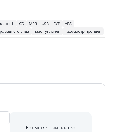
luetooth
CD
MP3
USB
ГУР
ABS
ра заднего вида
налог уплачен
техосмотр пройден
Ежемесячный платёж