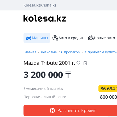
Kolesa.kz
Krisha.kz
Машины
Авто в кредит
Новые авто
Главная
Легковые
С пробегом
С пробегом Купить
Mazda
Tribute
2001
г.
3 200 000
₸
86 694
Ежемесячный платёж
800 00
Первоначальный взнос
Рассчитать Кредит