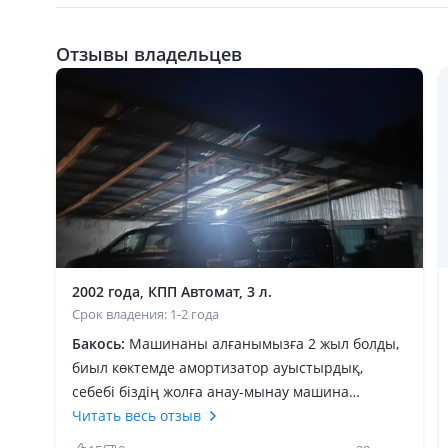
Отзывы владельцев
2002 года, КПП Автомат, 3 л.
Срок владения: 1-2 года
Бакось:
Машинаны алғанымызға 2 жыл болды,
биыл көктемде амортизатор ауыстырдық,
себебі біздің жолға анау-мынау машина
шыдамайды. Бензин көп жейді, запчасть жоқ
Читать весь отзыв
деп жатқандарға айтарым, бәрі қол жетімді