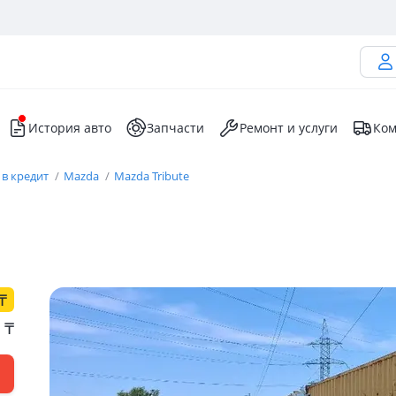
История авто
Запчасти
Ремонт и услуги
Ком
 в кредит
Mazda
Mazda Tribute
₸
0
₸