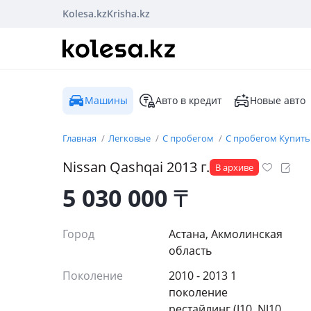
Kolesa.kz
Krisha.kz
Машины
Авто в кредит
Новые авто
Главная
Легковые
С пробегом
С пробегом Купить
Nissan
Qashqai
2013
г.
В архиве
5 030 000
₸
Город
Астана, Акмолинская
область
Поколение
2010 - 2013 1
поколение
рестайлинг (J10, NJ10,