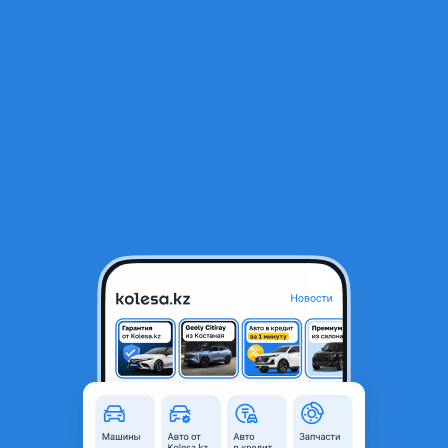
RU
Открыть приложение
1
/
3
Гур насос гидроусилителя 6G72
30 000 ₸
Город
Алматы, Алматинская