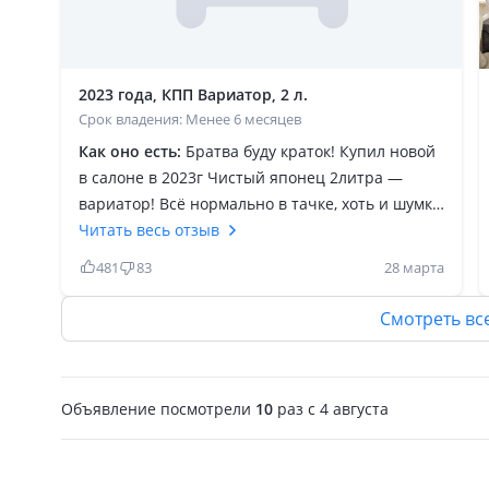
2023 года, КПП Вариатор, 2 л.
Срок владения: Менее 6 месяцев
Как оно есть:
Братва буду краток! Купил новой
в салоне в 2023г Чистый японец 2литра —
вариатор! Всё нормально в тачке, хоть и шумка
0, но эту проблему можно исправить за деньги.
Читать весь отзыв
Ее самый жирный минус это то что она просто
481
83
28 марта
не едет и даже чип тюнинг делал и всё равно
не едет. Не берите это 2х литровое корыто с
Смотреть вс
вариатором, вы пожалеете. Вариатор пол года
думает прежде чем стартануть. Вот реально
продал только по этой причине. Все кто тут
Объявление посмотрели
10
раз
c 4 августа
пишут что 2 литра вполне хватает — лжецы,
так как пишут хорошие отзывы только ради
того, чтобы пропихнуть тачку!