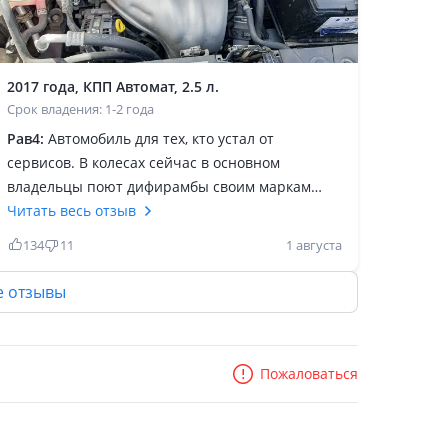
2017 года, КПП Автомат, 2.5 л.
Срок владения: 1-2 года
Рав4:
Автомобиль для тех, кто устал от
сервисов. В колесах сейчас в основном
владельцы поют дифирамбы своим маркам
машин особенно китайцам и дизлайкают
Читать весь отзыв
отзывы на другие марки. Я считаю, что чем
134
11
1 августа
больше на рынке китайцев тем лучше. Пусть
ездят на китайцах. Пусть больше будет
е отзывы
китайцев на рынке. Просто купил Тойоту и
никому не доказываешь ничего. Авто
понравилось необычным дизайном. Если твои
Пожаловаться
приоритеты безпроблемная езда, большой
багажник, динамика, безопасность, то это
отличный выбор. Двигатель 2, 5 очень