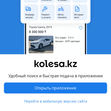
неактуальным.
Город
Алматы, Алматинская
область
Поколение
2010 - 2013 2 поколение
рестайлинг (U4)
Кузов
Кроссовер
Объем двигателя, л
3.5 (бензин)
Пробег
237 782 км
Коробка передач
Автомат
Привод
Полный привод
Удобный поиск и быстрая подача в приложении
Руль
Слева
Открыть приложение
Цвет
серебристый
Растаможен в Казахстане
Да
Перейти в мобильную версию сайта