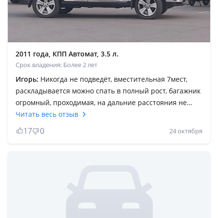
2011 года, КПП Автомат, 3.5 л.
Срок владения: Более 2 лет
Игорь:
Никогда не подведёт, вместительная 7мест,
раскладывается можно спать в полный рост, багажник
огромный, проходимая, на дальние расстояния не
устаёш, две печки тепло, кондиционер отличный
Читать весь отзыв
вообщем очень выносливый автомобиль. По
17
0
24 октября
бездорожью ведёт себя отлично, запасные части
всегда в наличии всё что угодно есть, меняются
только расходники. Много разных вспомогательных
функций которыми не всегда воспользуемся но очень
нужные надо только всё изучать. Лично я объездил
пять лет и очень доволен, всем желаю.