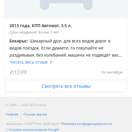
2013 года, КПП Автомат, 3.5 л.
Срок владения: Более 2 лет
Бекарыс:
Шикарный друг, для всех видов дорог и
видов поездок. Если думаете, то покупайте не
раздумывая, без колебаний, машина не подведёт вас
ни когда и в любую погоду. Главное что бы, уход был
Читать весь отзыв
хороший. Не прожорлив, печка и кондер шикарны,
12
0
19 сентября
меняйте масла качественные, все расходники тоже.
Поменяв на китайские, сами же пожалеете, на трассе
Смотреть все отзывы
длительном, он просто болид, обгоняет всех, со
свистом. Даже на 3 ряду детям удобно. Эту машину
делали инженеры, а не нынешние красивые, но не
© 2006 — 2026 АО Колеса
надёжные лошади. Заливайте Аи-95 он будет резв и
Главная
Полная версия
легко ездит. Можно конечно и 92, но разгон тяжело
Защищено reCAPTCHA. Действуют
Политика конфиденциальности
набирает, а так не плох,
и
Условия использования Google