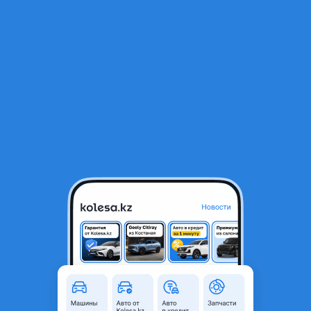
RU
Открыть приложение
1
/
8
Toyota Highlander 2013 года
14 200 000 ₸
Объявление находится в архиве и может быть