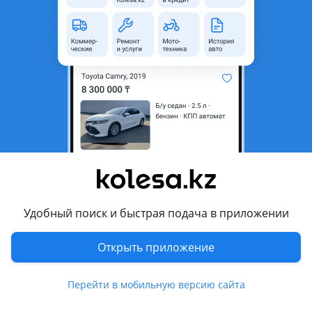
неактуальным.
Город
Усть-Каменогорск,
Восточно-Казахстанская
область
Состояние
Б/y
Тип
Литые (легкосплавные)
Диаметр
R15
Разболтовка
5x114.3
Вылет
-45
Удобный поиск и быстрая подача в приложении
Комментарий продавца
Открыть приложение
Оригинал Тайота. Трещина, сварка нету
Перевести
Перейти в мобильную версию сайта