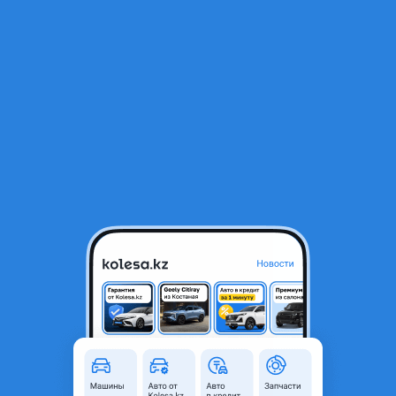
RU
Открыть приложение
1
/
6
Р15.5 114.3, 60.1мм
80 000 ₸
Объявление находится в архиве и может быть