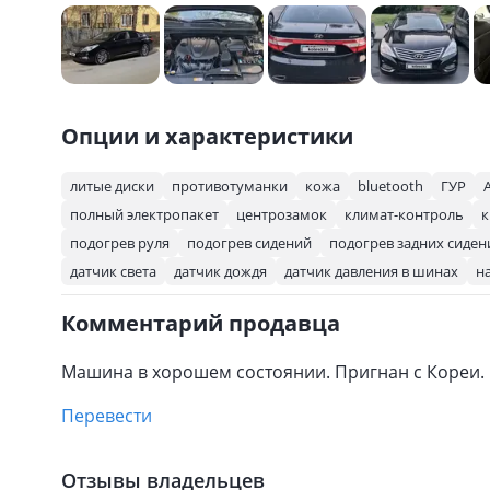
Опции и характеристики
литые диски
противотуманки
кожа
bluetooth
ГУР
полный электропакет
центрозамок
климат-контроль
к
подогрев руля
подогрев сидений
подогрев задних сиден
датчик света
датчик дождя
датчик давления в шинах
н
Комментарий продавца
Машина в хорошем состоянии. Пригнан с Кореи.
Перевести
Отзывы владельцев