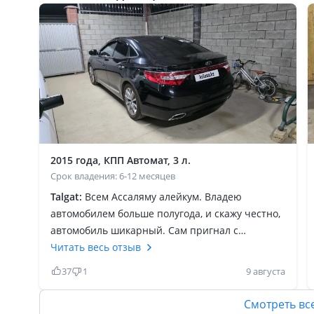
2015 года, КПП Автомат, 3 л.
Срок владения: 6-12 месяцев
Talgat:
Всем Ассаляму алейкум. Владею
автомобилем больше полугода, и скажу честно,
автомобиль шикарный. Сам пригнал с
Монголии в конце 2024 года. Изначально
Читать весь отзыв
рассматривал варианты Киа К7, Тойота Камри
37
1
9 августа
и Соната, но по случайности наткнулся на этот
крейсер), и не пожалел. По трассе идёт
Смотреть вс