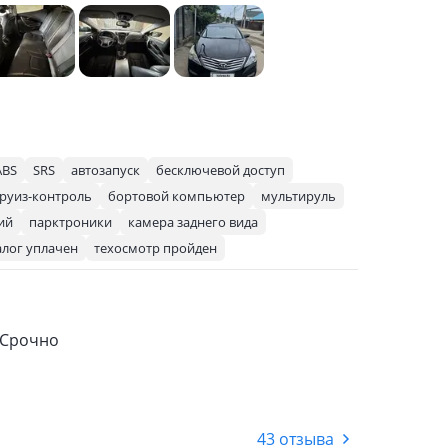
ABS
SRS
автозапуск
бесключевой доступ
руиз-контроль
бортовой компьютер
мультируль
ий
парктроники
камера заднего вида
алог уплачен
техосмотр пройден
 Срочно
43 отзыва