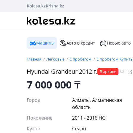
Kolesa.kz
Krisha.kz
Машины
Авто в кредит
Новые авто
Главная
Легковые
С пробегом
С пробегом Купить
Hyundai
Grandeur
2012
г.
В архиве
7 000 000
₸
Город
Алматы, Алматинская
область
Поколение
2011 - 2016 HG
Кузов
Седан