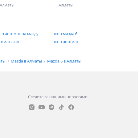
Алматы
Алматы
пп автомат на мазду
акпп мазда 6
томат акпп
акпп автомат
аты
Mazda в Алматы
Mazda 6 в Алматы
Следите за нашими новостями