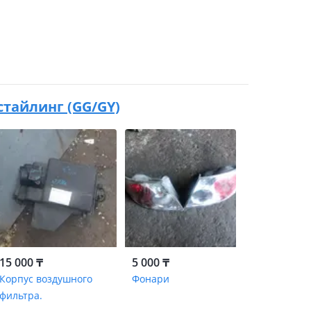
естайлинг (GG/GY)
15 000 ₸
5 000 ₸
Корпус воздушного
Фонари
фильтра.