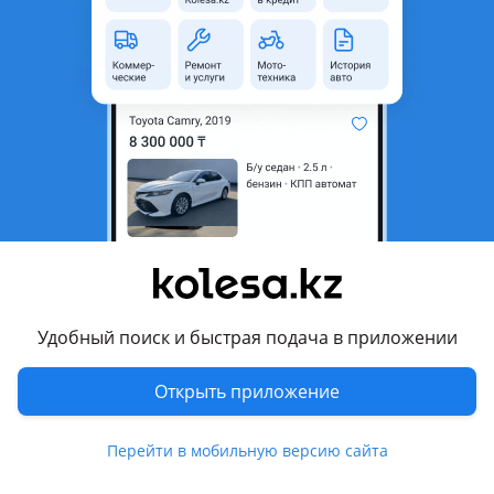
неактуальным.
Город
Туркестан, Туркестанская
область
Поколение
2005 - 2011 1 поколение
Кузов
Хэтчбек
Объем двигателя, л
1.2 (бензин)
Пробег
180 000 км
Коробка передач
Автомат
Привод
Передний привод
Удобный поиск и быстрая подача в приложении
Руль
Слева
Растаможен в Казахстане
Да
Открыть приложение
Отзывы владельцев
63 отзыва
Перейти в мобильную версию сайта