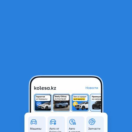
RU
Открыть приложение
1
/
6
Daewoo Gentra 2009 года
2 200 000 ₸
Объявление находится в архиве и может быть