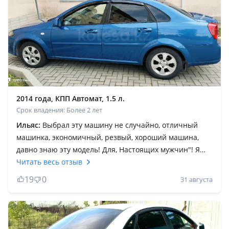
2014 года, КПП Автомат, 1.5 л.
Срок владения: Более 2 лет
Ильяс:
Выбрал эту машину не случайно, отличный
машинка, экономичный, резвый, хороший машина,
давно знаю эту модель! Для, Настоящих мужчин"! Я
продаю потому что после операции нельзя на год
Читать весь отзыв
садится за руль! Покупайте не пожалеете! В городе
19
0
31 августа
отлично едет, на трассе конечно слабоват но для 1'5
объем нормально, 120 смело едет без напряг. ТО
очень дёшево, запчасти везде есть. От Кобальта тоже
подходит запчасти. Вообщем без проблемный