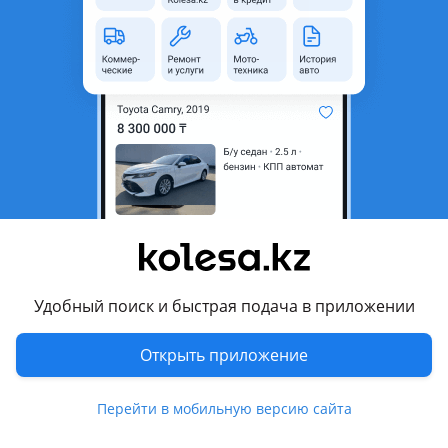
неактуальным.
Город
Шемонаиха, Восточно-
Казахстанская область
Поколение
2001 - 2014 1 поколение
Кузов
Хэтчбек
Объем двигателя, л
1.6 (бензин)
Пробег
204 476 км
Коробка передач
Механика
Привод
Передний привод
Удобный поиск и быстрая подача в приложении
Руль
Слева
Цвет
черный
Открыть приложение
Растаможен в Казахстане
Да
Перейти в мобильную версию сайта
Комментарий продавца