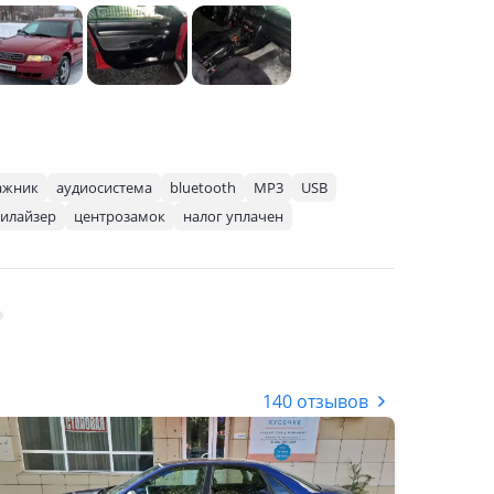
ажник
аудиосистема
bluetooth
MP3
USB
илайзер
центрозамок
налог уплачен
140 отзывов