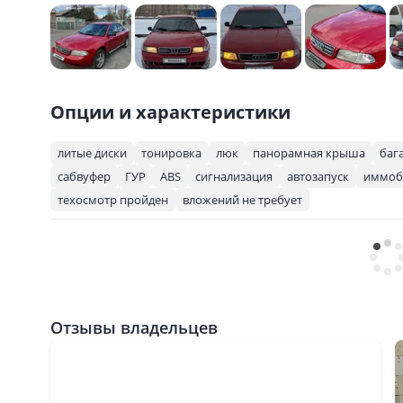
Опции и характеристики
литые диски
тонировка
люк
панорамная крыша
баг
сабвуфер
ГУР
ABS
сигнализация
автозапуск
иммоб
техосмотр пройден
вложений не требует
Отзывы владельцев