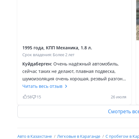
1995 года, КПП Механика, 1.8 л.
Срок владения: Более 2 лет
Куйдаберген:
Очень надёжный автомобиль,
сейчас таких не делают, плавная подвеска,
шумоизоляция очень хорошая, резвый разгон
по трассе, очень хорошо идёт 150 км в час не
Читать весь отзыв
чувствует и можно рулить одним пальцем у
58
15
26 июля
Ауди очень хорошая аэродинамика и
сочетание веса и габариты, по трассе идёт как
Смотреть вс
в"копанная" если придыдущий хозяин следил
за машиной то проблем не будет, конечно для
больших людей маловат это минус не машины,
Авто в Казахстане
Легковые в Караганде
С пробегом в Ка
время не стоит на месте на рынке появились