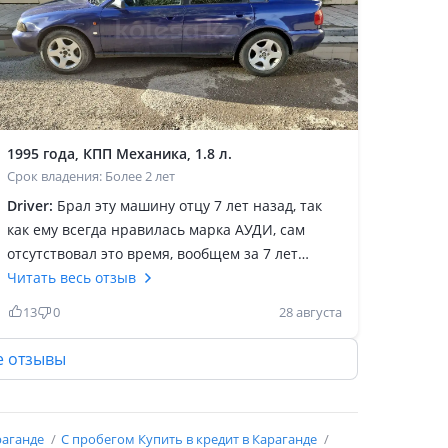
1995 года, КПП Механика, 1.8 л.
Срок владения: Более 2 лет
Driver:
Брал эту машину отцу 7 лет назад, так
как ему всегда нравилась марка АУДИ, сам
отсутствовал это время, вообщем за 7 лет
только замена расходников, экономичная
Читать весь отзыв
машина, качество сборки достойное, в те года
13
0
28 августа
Европа делала на качество, пробег около пол
миллиона в капиталке не нуждается,
е отзывы
WAGовский двигатель ADR приёмистый,
хорошая тяга с низких оборотов, для города то
что нужно, расход топлива приятный,
раганде
С пробегом Купить в кредит в Караганде
заправляю 20 литров и езжу дней 5, из минусов