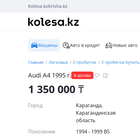
Kolesa.kz
Krisha.kz
Машины
Авто в кредит
Новые авто
Главная
Легковые
С пробегом
С пробегом Купить
Audi
A4
1995
г.
В архиве
1 350 000
₸
Город
Караганда,
Карагандинская
область
Поколение
1994 - 1999 B5