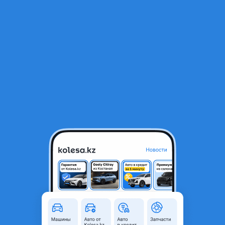
RU
Открыть приложение
1
/
10
Toyota Camry 2003 года
4 300 000 ₸
История авто
132 028 ₸
Ежемесячный платёж