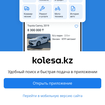
неактуальным.
Город
Кызылорда,
Кызылординская область
Наличие
На заказ
Поколение
1993 - 1997 W124 [2-й
рестайлинг]
Кузов
Седан
Объем двигателя, л
2.2 (бензин)
Пробег
11 111 км
Коробка передач
Автомат
Удобный поиск и быстрая подача в приложении
Привод
Задний привод
Открыть приложение
Руль
Слева
Цвет
белый металлик
Перейти в мобильную версию сайта
Растаможен в Казахстане
Да