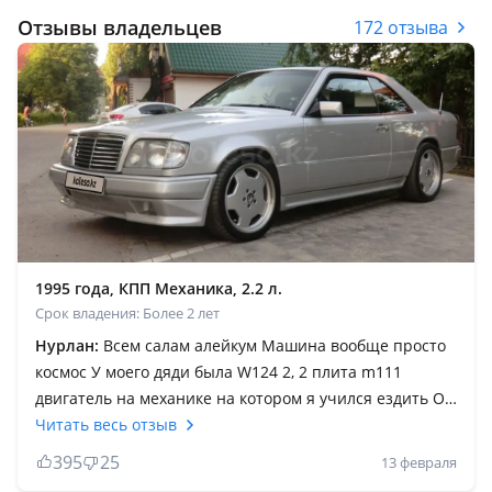
Отзывы владельцев
172 отзыва
1995 года, КПП Механика, 2.2 л.
Срок владения: Более 2 лет
Нурлан:
Всем салам алейкум Машина вообще просто
космос У моего дяди была W124 2, 2 плита m111
двигатель на механике на котором я учился ездить Он
его пригнал в 1997 году с Германии И целых 28 лет
Читать весь отзыв
она у нас в семье Хотите верьте хотите нет до 2012
395
25
13 февраля
года ездила на родных запчастях в 2012 году он