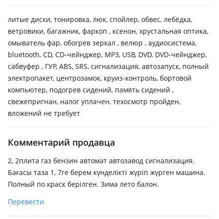
литые диски, тонировка, люк, спойлер, обвес, лебёдка,
ветровики, багажник, фаркоп , ксенон, хрустальная оптика,
омыватель фар, обогрев зеркал , велюр , аудиосистема,
bluetooth, CD, CD-чейнджер, MP3, USB, DVD, DVD-чейнджер,
сабвуфер , ГУР, ABS, SRS, сигнализация, автозапуск, полный
электропакет, центрозамок, круиз-контроль, бортовой
компьютер, подогрев сидений, память сидений ,
свежепригнан, налог уплачен, техосмотр пройден,
вложений не требует
Комментарий продавца
2, 2плита газ бензин автомат автозавод сигнализация.
Бағасы таза 1, 7ге берем күнделікті жүріп жүрген машина.
Полный по краск берілген. Зима лето балон.
Перевести