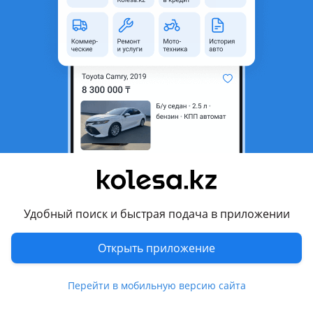
неактуальным.
Город
Алматы, Алматинская
область
Поколение
2019 - н.в. 8 поколение
(DN8)
Кузов
Седан
Объем двигателя, л
2 (бензин)
Пробег
113 000 км
Коробка передач
Автомат
Привод
Передний привод
Удобный поиск и быстрая подача в приложении
Руль
Слева
Открыть приложение
Цвет
серый
Растаможен в Казахстане
Да
Перейти в мобильную версию сайта