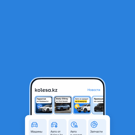
RU
Открыть приложение
1
/
6
Hyundai Sonata 2020 года
9 500 000 ₸
Объявление находится в архиве и может быть