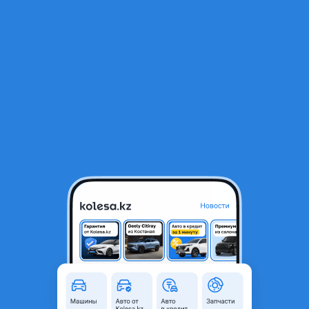
RU
Открыть приложение
1
/
14
Volkswagen Golf 1992 года
1 200 000 ₸
Объявление находится в архиве и может быть