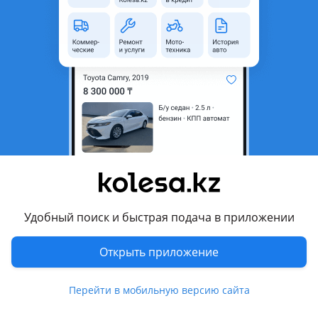
неактуальным.
Город
Тараз, Жамбылская область
Поколение
1991 - 2002 3 поколение
Кузов
Хэтчбек
Объем двигателя, л
1.8 (бензин)
Коробка передач
Автомат
Привод
Передний привод
Руль
Слева
Цвет
черный
Удобный поиск и быстрая подача в приложении
Растаможен в Казахстане
Да
Открыть приложение
литые диски , ГУР, сигнализация
Перейти в мобильную версию сайта
Комментарий продавца