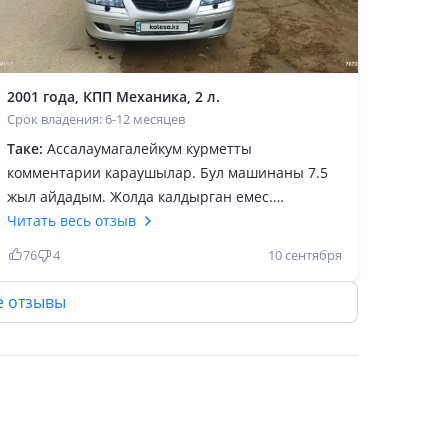
2001 года, КПП Механика, 2 л.
Срок владения: 6-12 месяцев
Таке:
Ассалаумагалейкум курметты
комментарии караушылар. Бул машинаны 7.5
жыл айдадым. Жолда калдырган емес.
Универсал барлык машина ададым, бирак
Читать весь отзыв
маздага жететины жок екен. Канша машинам
76
4
10 сентября
болсада мазданы сагынамын. Жане алсам ба
деп журмын, озымнын досымдай болып калды!
е отзывы
Запчасти жетеды, прочный, 1 тонна смело
котереды, трассада бермейды, туры адемы.
Вообщем не керек бары бар! Тек 1минус, ол
кузов аудилер сиякты оценкованный емес!
Ширик болады, а так номер 1! Жалпы
универсал, семейный, бузылмайтын,