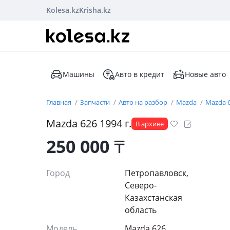
Kolesa.kz
Krisha.kz
Машины
Авто в кредит
Новые авто
Главная
Запчасти
Авто на разбор
Mazda
Mazda 
Mazda 626 1994 г.
В архиве
250 000
₸
Город
Петропавловск,
Северо-
Казахстанская
область
Модель
Mazda 626