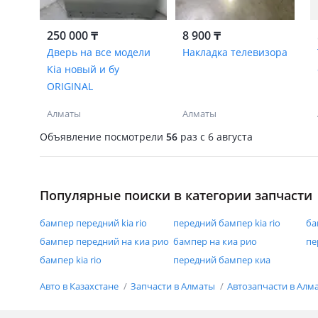
250 000 ₸
8 900 ₸
Дверь на все модели
Накладка телевизора
Kia новый и бу
ORIGINAL
Алматы
Алматы
Объявление посмотрели
56
раз
c 6 августа
Популярные поиски в категории запчасти
бампер передний kia rio
передний бампер kia rio
ба
бампер передний на киа рио
бампер на киа рио
пе
бампер kia rio
передний бампер киа
Авто в Казахстане
Запчасти в Алматы
Автозапчасти в Алм