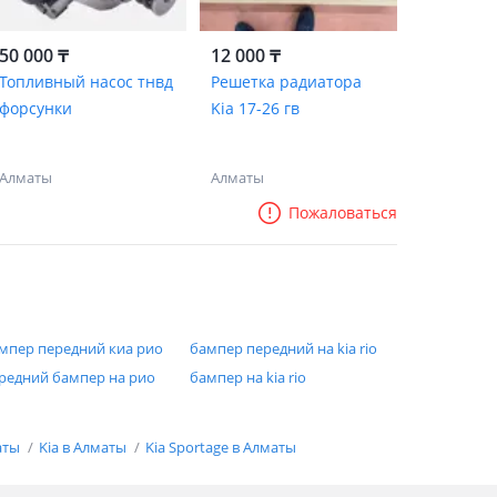
50 000 ₸
12 000 ₸
Топливный насос тнвд
Решетка радиатора
форсунки
Kia 17-26 гв
Алматы
Алматы
Пожаловаться
мпер передний киа рио
бампер передний на kia rio
редний бампер на рио
бампер на kia rio
аты
Kia в Алматы
Kia Sportage в Алматы