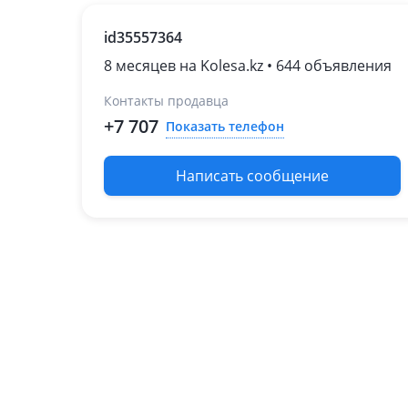
(SP2)
id35557364
Kia Carnival
2023 - н.в. 4 поколение
8 месяцев на Kolesa.kz • 644 объявления
рестайлинг (KA4)
Контакты продавца
2014 - 2020 3 поколение
(YP)
+7 707
Показать телефон
2020 - н.в. 4 поколение
(KA4)
Написать сообщение
2002 - 2006 1 поколение
рестайлинг (GQ)
1998 - 2002 1 поколение
(UP)
Kia Cee'd
2021 - н.в. 3 поколение
рестайлинг
2018 - н.в. 3 поколение
2015 - 2018 2 поколение
рестайлинг
2012 - 2015 2 поколение
(JD)