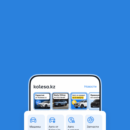
RU
Открыть приложение
1
/
5
245/35ZR19 — 275/30ZR19 Zmax 2026 X — Super UHP
33 500 ₸
Объявление находится в архиве и может быть