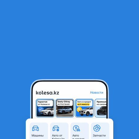
RU
Открыть приложение
1
/
3
Суппорт радиатора телевизор Santafe 64101P6000 телевизор
Сантаф 64101-P6000
169 000 ₸