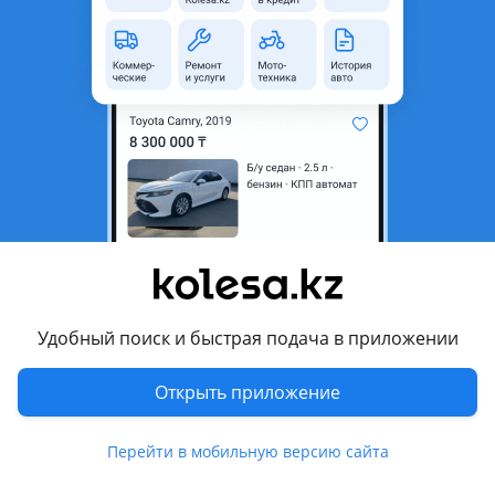
Город
Алматы, Алматинская
область
Состояние
Новая
Оригинальность
Оригинал
Код запчасти
64101P6000 64101-P6000
Возможна рассрочка или
Да
кредит
Есть доставка
Да
Подходит на авто
Удобный поиск и быстрая подача в приложении
Hyundai Santa Fe
2023 - н.в. 5 поколение, 2020 - н.в. 4 поколение рестайлинг
Открыть приложение
Комментарий продавца
Перейти в мобильную версию сайта
Только оригинальные запчасти! И все в наличии!