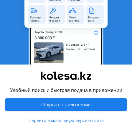
неактуальным.
с пробегом
Город
Усть-Каменогорск,
Восточно-Казахстанская
область
Тип техники
Квадроциклы и багги
Комментарий продавца
Детский квадроцикл. Китаец. СРОЧНО
Удобный поиск и быстрая подача в приложении
Перевести
Открыть приложение
© 2006 — 2026 АО Колеса
Главная
Полная версия
Перейти в мобильную версию сайта
Защищено reCAPTCHA. Действуют
Политика конфиденциальности
и
Условия использования Google