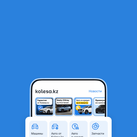
RU
Открыть приложение
1
/
3
ASA ATV110E 2017 года
220 000 ₸
Объявление находится в архиве и может быть