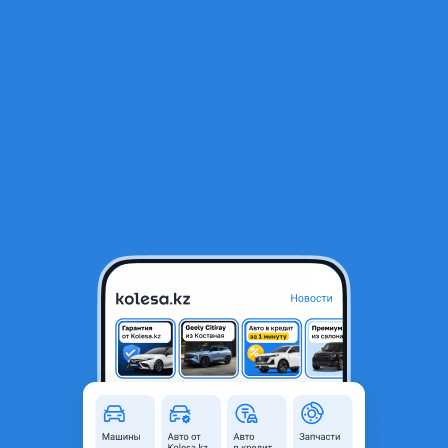
RU
Открыть приложение
В начало
1
/
2
Радиатор кондиционер Мерседес 221.
30 000 ₸
Объявление находится в архиве и может быть