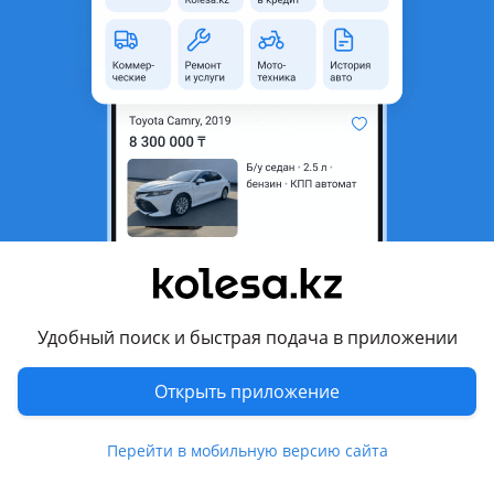
неактуальным.
Город
Алматы, Алматинская
область
Состояние
Б/y
Оригинальность
Оригинал
Комментарий продавца
Радиатор кондиционер Мерседес 221
Перевести
Удобный поиск и быстрая подача в приложении
Другие объявления продавца
Открыть приложение
Баука
Перейти в мобильную версию сайта
Запчасти