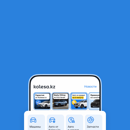
RU
Открыть приложение
В начало
1
/
2
Тяга стабилизатора переднего MERCEDES-BENZ С-CLASS W204 07-
15 RH
5 550 ₸