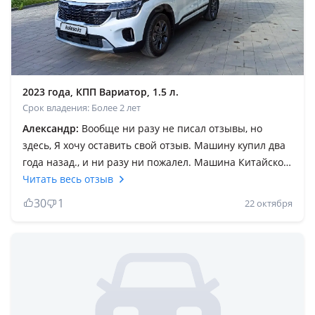
2023 года, КПП Вариатор, 1.5 л.
Срок владения: Более 2 лет
Александр:
Вообще ни разу не писал отзывы, но
здесь, Я хочу оставить свой отзыв. Машину купил два
года назад., и ни разу ни пожалел. Машина Китайской
сборки намного комфортнее чем наша дилерская,
Читать весь отзыв
плюс намного дешевле, а комплектация намного
30
1
22 октября
богаче. За всё этого времени по машине вообще
ничего не делал, только меняю масла, фильтра,
расходники, и спокойно езжу на ней, вообще не
заморачиваюсь, иногда с утра просто для вида
открываю капот проверить уровень всех жидкостей и
вперёд. Бензин расход радует 7 литров по городу с
кондиционером, по трассе 4, 5/5 максимум. Честно