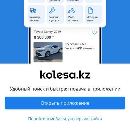
940 000 ₸
Первоначальный взнос
Рассчитать Кредит
Город
Алматы, Алматинская
область
Поколение
2022 - н.в. 1 поколение
рестайлинг (SP2)
Кузов
Кроссовер
Объем двигателя, л
1.6 (бензин)
Пробег
60 000 км
Удобный поиск и быстрая подача в приложении
Коробка передач
Автомат
Открыть приложение
Привод
Передний привод
Руль
Слева
Перейти в мобильную версию сайта
Цвет
белый