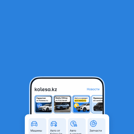
RU
Открыть приложение
1
/
10
Kia Seltos 2024 года
9 400 000 ₸
274 907 ₸
Ежемесячный платёж