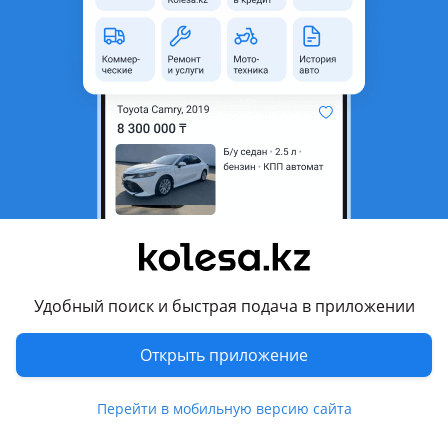
неактуальным.
Город
Атырау, Атырауская область
Поколение
2010 - 2013 E70 рестайлинг
Кузов
Кроссовер
Объем двигателя, л
3 (бензин)
Пробег
185 000 км
Коробка передач
Автомат
Привод
Полный привод
Руль
Слева
Удобный поиск и быстрая подача в приложении
Цвет
черный металлик
Растаможен в Казахстане
Нет
Открыть приложение
литые диски, тонировка, панорамная крыша , ксенон,
Перейти в мобильную версию сайта
линзованная оптика, дневные ходовые огни,