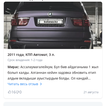
2011 года, КПП Автомат, 3 л.
Срок владения: 1-2 года
Мирас:
Ассалаумагалейкум, Бул бмв айдаганыма 1 жыл
болып калды. Алганнан кейин хадовка обновить етип
алдым вкладыши ауыстырдым болды. Ол кандай
машина алсанда ауысатын нарселер. Разгон оте
Читать весь отзыв
жаксы, автобан да 200-220 смело журеди. Машина кен
16
0
21 августа
жаксы. Вид береди. Бирак алар кезде джиги карап
алындар, шрот алып ауыздарын айырылып журмесин,