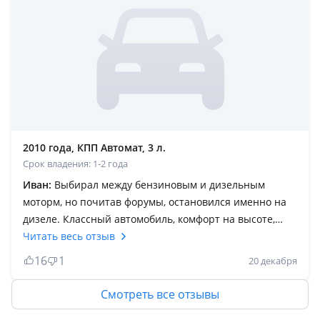
обслуживание БМВ всегда кымбат журеди. Запчасти
кымбат оригинал салам десен. Но бр жасап алсан
журе береди. Майын 4500-5000 сайын адеми май
куйып отырсан жемейди. Доливка вообще куймаймын
2010 года, КПП Автомат, 3 л.
Срок владения: 1-2 года
Иван:
Выбирал между бензиновым и дизельным
моторм, но почитав форумы, остановился именно на
дизеле. Классный автомобиль, комфорт на высоте,
(особенно с сидениями "комфорт") хорошая динамика
Читать весь отзыв
разгона, езда доставляет только удовольствие.
16
1
20 декабря
Небольшой расход солярки и динамика разгона как у
самолёта, не оставляет равнодушным. Жаль мастеров
Смотреть все отзывы
у нас мало по дизельным бмв и когда сталкиваешся с