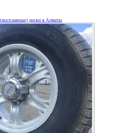
егкосплавные) диски в Алматы