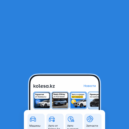
RU
Открыть приложение
1
/
18
Hyundai Grandeur 2011 года
8 000 000 ₸
Объявление находится в архиве и может быть