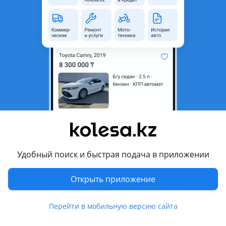
неактуальным.
Город
Туркестан, Туркестанская
область
Поколение
2011 - 2016 HG
Кузов
Седан
Объем двигателя, л
3 (бензин)
Пробег
135 000 км
Коробка передач
Автомат
Привод
Передний привод
Удобный поиск и быстрая подача в приложении
Руль
Слева
Цвет
черный металлик
Открыть приложение
Растаможен в Казахстане
Да
Перейти в мобильную версию сайта
литые диски, тонировка, люк, панорамная крыша, обвес ,