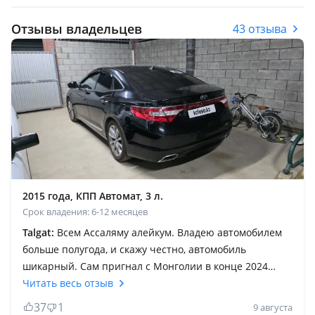
Отзывы владельцев
43 отзыва
2015 года, КПП Автомат, 3 л.
Срок владения: 6-12 месяцев
Talgat:
Всем Ассаляму алейкум. Владею автомобилем
больше полугода, и скажу честно, автомобиль
шикарный. Сам пригнал с Монголии в конце 2024
года. Изначально рассматривал варианты Киа К7,
Читать весь отзыв
Тойота Камри и Соната, но по случайности наткнулся
37
1
9 августа