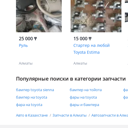
25 000 ₸
15 000 ₸
Руль
Стартер на любой
Toyota Estima
Алматы
Алматы
Популярные поиски в категории запчасти
бампер toyota sienna
бампер на тойота
фа
бампер на toyota
фары на toyota
фа
фара на toyota
фары и бампера
Авто в Казахстане
Запчасти в Алматы
Автозапчасти в Алм