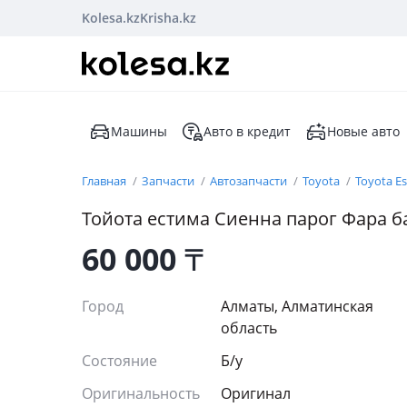
Kolesa.kz
Krisha.kz
Машины
Авто в кредит
Новые авто
Главная
Запчасти
Автозапчасти
Toyota
Toyota E
Тойота естима Сиенна парог Фара 
60 000
₸
Город
Алматы, Алматинская
область
Состояние
Б/y
Оригинальность
Оригинал