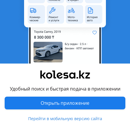
400 000 ₸
Первоначальный взнос
Рассчитать Кредит
Город
Кокшетау, Акмолинская
область
Поколение
1997 - 2001 1 поколение
(N30)
Кузов
Универсал
Объем двигателя, л
2 (газ)
Пробег
400 000 км
Удобный поиск и быстрая подача в приложении
Коробка передач
Автомат
Открыть приложение
Привод
Передний привод
Руль
Справа
Перейти в мобильную версию сайта
Растаможен в Казахстане
Да