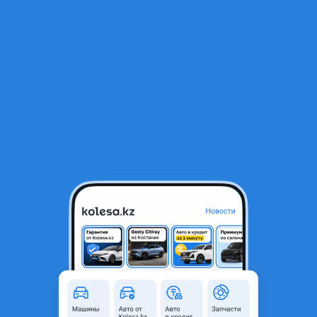
RU
Открыть приложение
1
/
4
Nissan R'nessa 1997 года
1 600 000 ₸
43 347 ₸
Ежемесячный платёж