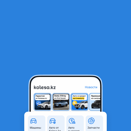
RU
Открыть приложение
В начало
1
/
2
Tracmax X-Privilo TX3 225/45ZR19 96Y XL
28 500 ₸
Объявление находится в архиве и может быть