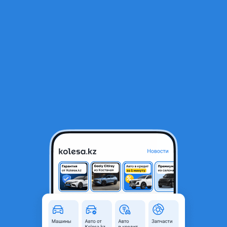
RU
Открыть приложение
В начало
1
/
2
Решетка
5 250 ₸
Город
Шымкент, Туркестанская