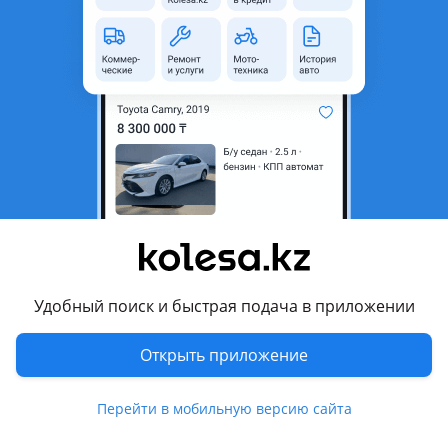
область
Состояние
Новая
Оригинальность
Оригинал
Код запчасти
ST-CVW1-093-0
Есть доставка
Да
Подходит на авто
Chevrolet Lacetti
2013 - 2024 1 поколение рестайлинг, 2004 - 2013 1
поколение (J200)
Удобный поиск и быстрая подача в приложении
Daewoo Lacetti
2008 - 2011 2 поколение
Открыть приложение
Комментарий продавца
Перейти в мобильную версию сайта
ST-CVW1-093-0