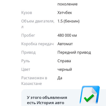
поколение
Кузов
Хэтчбек
Объем двигателя,
1.5 (бензин)
л
Пробег
480 000 км
Коробка передач
Автомат
Привод
Передний привод
Руль
Справа
Цвет
черный
Растаможен в
Да
Казахстане
У этого объявления
есть История авто