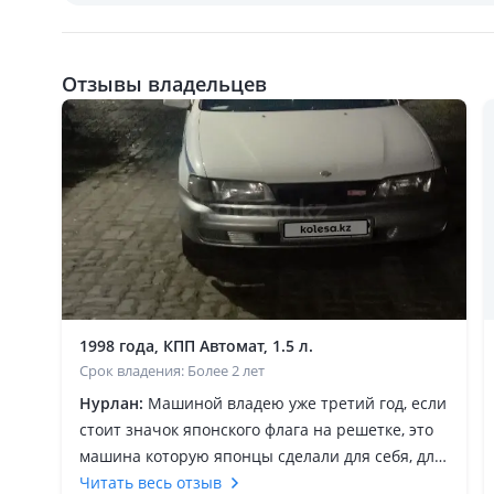
Отзывы владельцев
1998 года, КПП Автомат, 1.5 л.
Срок владения: Более 2 лет
Нурлан:
Машиной владею уже третий год, если
стоит значок японского флага на решетке, это
машина которую японцы сделали для себя, для
внутреннего рынка, эти машины очень
Читать весь отзыв