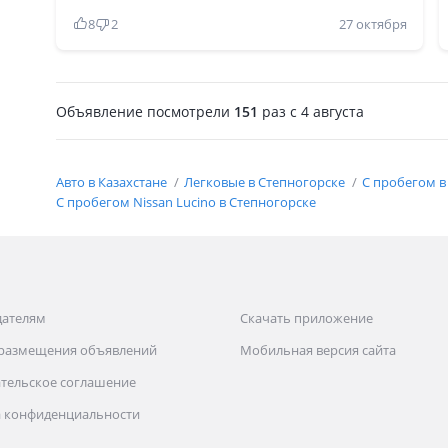
качественные, все сделано очень просто,
8
2
27 октября
доступно и удобно, то есть это ещё та машина
которая сделана инженерами, очень советую к
покупке, запчастей очень много и по ходовке
алмера, пульсар, алтима, все подходит и
Объявление посмотрели
151
раз
c 4 августа
дешёвая в обслуживании, в городе таких
японцев штук 20ездит, и не один не продает,
так что делайте выводы.
Авто в Казахстане
Легковые в Степногорске
С пробегом в
С пробегом Nissan Lucino в Степногорске
дателям
Скачать приложение
 размещения объявлений
Мобильная версия сайта
тельское соглашение
 конфиденциальности