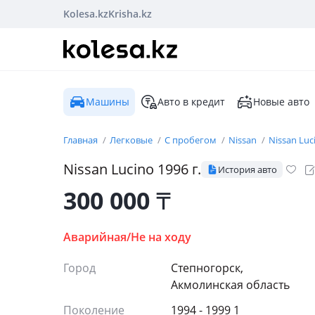
Kolesa.kz
Krisha.kz
Машины
Авто в кредит
Новые авто
Главная
Легковые
С пробегом
Nissan
Nissan Luc
Nissan
Lucino
1996
г.
История авто
300 000
₸
Аварийная/Не на ходу
Город
Степногорск,
Акмолинская область
Поколение
1994 - 1999 1