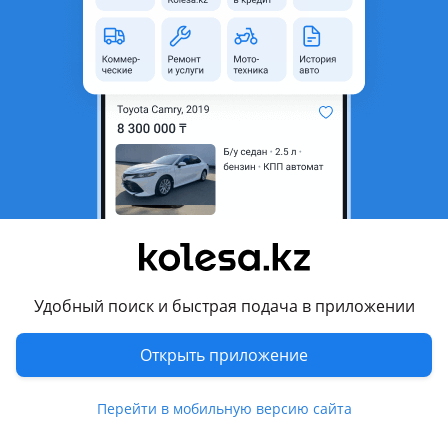
неактуальным.
Город
Шымкент, Туркестанская
область
Состояние
Новая
Возможна рассрочка или
Да
кредит
Есть доставка
Да
Подходит на авто
Chery Tiggo 8 Pro
Удобный поиск и быстрая подача в приложении
2021 - н.в. 1 поколение
Открыть приложение
Chery Tiggo 8 Pro Max
2022 - н.в. 1 поколение
Перейти в мобильную версию сайта
Комментарий продавца