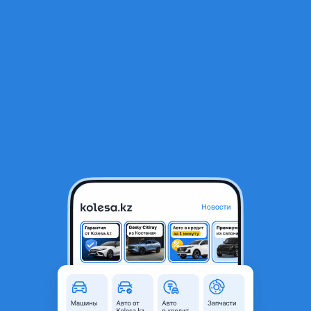
RU
Открыть приложение
В начало
1
/
2
Chery Tiggo 8pro дверь оригинал и под оригинал
5 000 ₸
Объявление находится в архиве и может быть