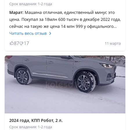
Срок владения: 1-2 года
Марат:
Машина отличная, единственный минус это
цена. Покупал за 18млн 600 тысяч в декабре 2022 года,
сейчас на такую же цена 14 млн 999 у офицального
диллера. Вследствие чего, покупать такую не
Читать весь отзыв
рентабельно. Очень сильно занижают цены, диллер в
87
17
11 марта
оправдание сказал что это якобы у них акция идет не
цены. Но такая акция длится уже 1, 5 года) Корейцы и
Японцы в этом плане держат цены намного лучше.
Так что, для тех кто готов подарить диллерам лишний
кэш и переплачивать можете покупать такую машину.
В плане продажи тоже особого спроса на рынке нет.
2024 года, КПП Робот, 2 л.
Срок владения: 1-2 года