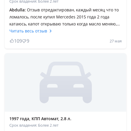
Срок владения: Более 2 лет
Abdulla:
Отзыв отредактирован, каждый месяц что то
ломалось, после купил Mercedes 2015 года 2 года
катаюсь, капот открываю только когда масло меняю,
легкий быстрый резвый, на трассе не устаешь, в
Читать весь отзыв
любой поворот на любой скорости, 10 лет как
109
9
27 мая
конструктор эту BMW собирал, каждый раз все ровно
приходится по второму кругу менять, слабая машина,
была лишняя трата времени и сил, корова не
поворотливая, угар на скорости не мог победить,
короче не смотрю даже в эту сторону и Вам советую
соскакивать морально старая арба, трактор мягкий на
максималках Остались только номера 730 BMW 01
1997 года, КПП Автомат, 2.8 л.
Срок владения: Более 2 лет