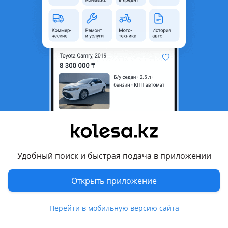
неактуальным.
Город
Астана, Акмолинская
область
Поколение
1995 - 2000 E39
Кузов
Седан
Объем двигателя, л
2.8 (бензин)
Пробег
120 000 км
Коробка передач
Автомат
Привод
Задний привод
Удобный поиск и быстрая подача в приложении
Руль
Слева
Цвет
черный
Открыть приложение
Растаможен в Казахстане
Да
Перейти в мобильную версию сайта
Комментарий продавца