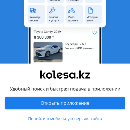
неактуальным.
Город
Павлодар, Павлодарская
область
Поколение
2004 - 2011 1 поколение
(LX/LE)
Кузов
Седан
Объем двигателя, л
2.7 (бензин)
Коробка передач
Автомат
Привод
Задний привод
Руль
Слева
Удобный поиск и быстрая подача в приложении
Растаможен в Казахстане
Да
Открыть приложение
Комментарий продавца
Перейти в мобильную версию сайта
Машина на ходу. Вложений не требует. С зади имеется бар