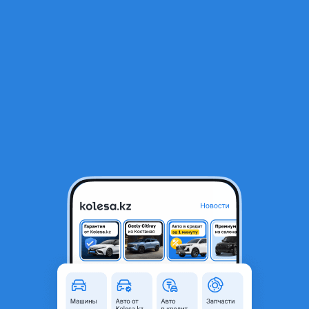
RU
Открыть приложение
1
/
3
Chrysler 300C 2005 года
3 500 000 ₸
Объявление находится в архиве и может быть