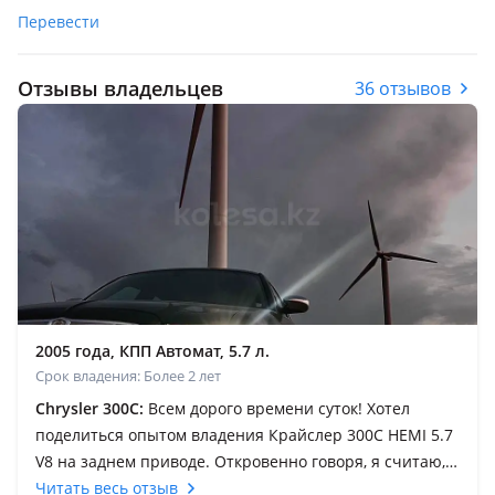
Перевести
Отзывы владельцев
36 отзывов
2005 года, КПП Автомат, 5.7 л.
Срок владения: Более 2 лет
Chrysler 300C:
Всем дорого времени суток! Хотел
поделиться опытом владения Крайслер 300С HEMI 5.7
V8 на заднем приводе. Откровенно говоря, я считаю,
что авто недооценен на нашем рынке и это печально.
Читать весь отзыв