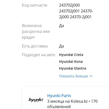
Код запчасти
243702j000
243702j001 24370-
2j000 24370-2j001
Возможна
Да
рассрочка или
кредит
Есть доставка
Да
Подходит на авто
Hyundai Creta
Hyundai Kona
Hyundai Elantra
Hyundai Sonata
Показать больше
Hyundai Tucson
Kia K5
Hyunki Parts
Kia Sportage
3 месяца на Kolesa.kz • 170
объявлений