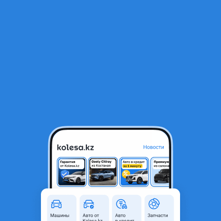
RU
Открыть приложение
1
/
10
Фара элантра USA диодные
45 000 ₸
Город
Алматы, Алматинская