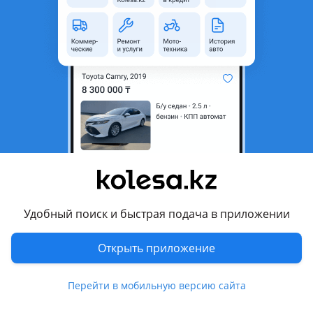
область
Состояние
Новая
Подходит на авто
Hyundai Elantra
2013 - 2016 5 поколение рестайлинг (MD/UD), 2010 - 2016 5
поколение (MD/UD)
Комментарий продавца
Элантра фара Америка с ДХО диодные отличное качество
дубликат цена за одну продажа только парами
Удобный поиск и быстрая подача в приложении
Перевести
Открыть приложение
Другие объявления продавца
Перейти в мобильную версию сайта
Нуржан