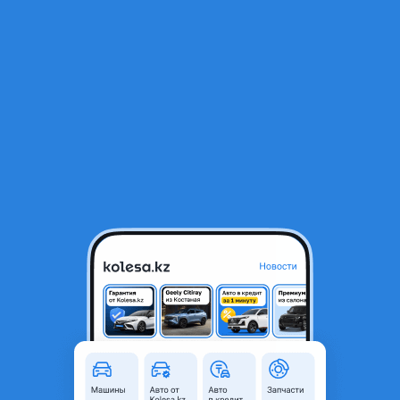
RU
Открыть приложение
1
/
11
Крыло переднее левое правое BMW 3 E46 Купе Рест Кабрио 03-07г
БМВ Е46
35 000 ₸