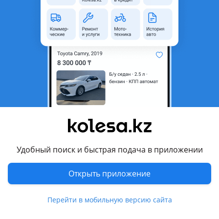
неактуальным.
Город
Шымкент, Туркестанская
область
Поколение
1999 - 2002 W210/S210
рестайлинг
Кузов
Седан
Объем двигателя, л
3.2 (бензин)
Пробег
342 742 км
Коробка передач
Автомат
Привод
Задний привод
Удобный поиск и быстрая подача в приложении
Руль
Слева
Открыть приложение
Цвет
белый
Растаможен в Казахстане
Да
Перейти в мобильную версию сайта