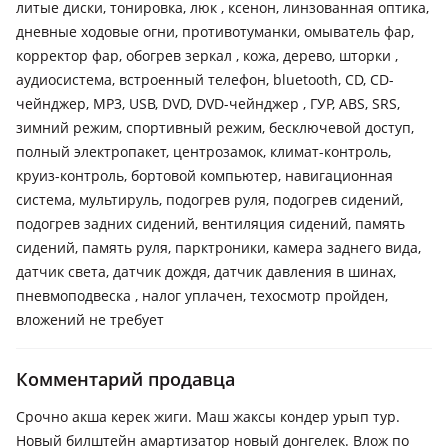
литые диски, тонировка, люк , ксенон, линзованная оптика,
дневные ходовые огни, противотуманки, омыватель фар,
корректор фар, обогрев зеркал , кожа, дерево, шторки ,
аудиосистема, встроенный телефон, bluetooth, CD, CD-
чейнджер, MP3, USB, DVD, DVD-чейнджер , ГУР, ABS, SRS,
зимний режим, спортивный режим, бесключевой доступ,
полный электропакет, центрозамок, климат-контроль,
круиз-контроль, бортовой компьютер, навигационная
система, мультируль, подогрев руля, подогрев сидений,
подогрев задних сидений, вентиляция сидений, память
сидений, память руля, парктроники, камера заднего вида,
датчик света, датчик дождя, датчик давления в шинах,
пневмоподвеска , налог уплачен, техосмотр пройден,
вложений не требует
Комментарий продавца
Срочно акша керек жиги. Маш жаксы кондер урып тур.
Новый билштейн амартизатор новый донгелек. Влож по