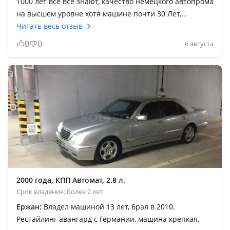
1000 лет все всё знают, качество немецкого автопрома
на высшем уровне хотя машине почти 30 Лет,
Мерседес это не хвалёный масло любитель
Читать весь отзыв
пенсионеров Тойота, Мерседес это лицо человека,
0
0
6 августа
который получает кайф от езды, чем больше объем
тем лучше, как говорил Назарбаев лучше Мерседеса
все равно ничего не сделают. Продавать приходится,
потому что хочу машину посвежее, тоже желательно
немца, и желательно Мерседес годами посвежее s
класса. Вот так вот.
2000 года, КПП Автомат, 2.8 л.
Срок владения: Более 2 лет
Eржан:
Владел машиной 13 лет, брал в 2010.
Рестайлинг авангард с Германии, машина крепкая,