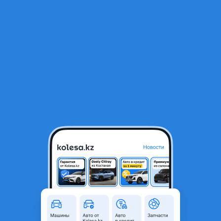
RU
Открыть приложение
1
/
9
Mercedes-Benz E 320 1999 года
3 300 000 ₸
Объявление находится в архиве и может быть