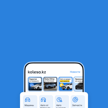
RU
Открыть приложение
В начало
1
/
2
Стекло боковое опускное (Сзади/Справа/Цвет зеленый/
Крепления) Hyundai El
16 250 ₸