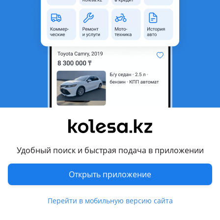
Город
Алматы, Алматинская
область
Состояние
Новая
Оригинальность
Оригинал
Код запчасти
HYU-CHN-CN7-21 RD/RH
Есть доставка
Да
Подходит на авто
Hyundai Elantra
2023 - н.в. 7 поколение рестайлинг , 2020 - н.в. 7 поколение
(CN7)
Удобный поиск и быстрая подача в приложении
Комментарий продавца
Открыть приложение
HYU-CHN-CN7-21 RD/RH
Перейти в мобильную версию сайта
Стекло боковое опускное (Сзади/Справа/Цвет зеленый/