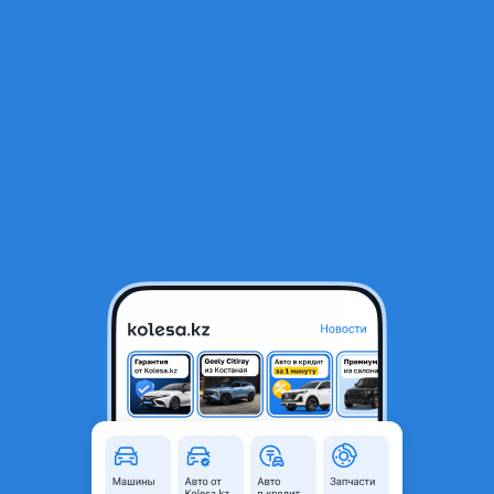
RU
Открыть приложение
1
/
3
Обшивка
10 000 ₸
Объявление находится в архиве и может быть