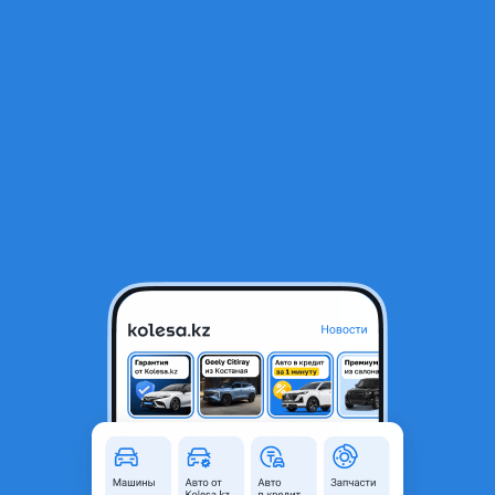
RU
Открыть приложение
1
/
6
Привозные двигателя АКПП TOYOTA, LEXUS, HONDA, NISSAN,
Mitsubishi установка
154 444 ₸