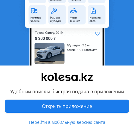
Объявление находится в архиве и может быть
неактуальным.
Город
Алматы, Алматинская
область
Состояние
Б/y
Оригинальность
Оригинал
Возможна рассрочка или
Да
кредит
Есть доставка
Да
Удобный поиск и быстрая подача в приложении
Подходит на авто
Открыть приложение
Nissan X-Trail
Toyota Avensis
Перейти в мобильную версию сайта
Toyota Camry