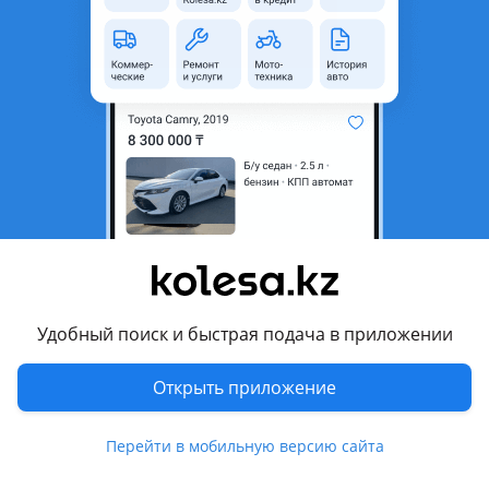
область
Состояние
Новая
Есть доставка
Да
Подходит на авто
Geely Atlas
Geely Coolray
Geely Monjaro
Geely Emgrand
Удобный поиск и быстрая подача в приложении
Комментарий продавца
Открыть приложение
Продаются бампера в сборе окрашенные
На Gelly разных моделей и цветов
Перейти в мобильную версию сайта
В наличии в Астане