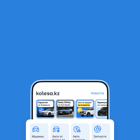
RU
Открыть приложение
1
/
9
Бампер Geely atlas
135 000 ₸
Город
Астана, Акмолинская